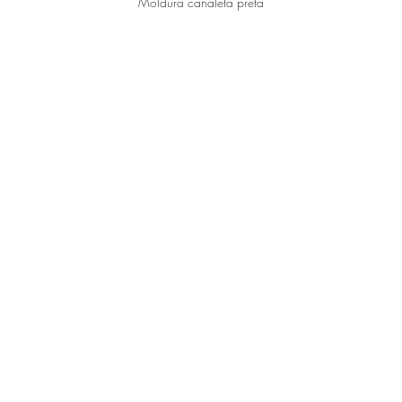
Moldura canaleta preta
Verniz anti UVA e UVB
Gancho para pendurar
30x25x3 cm
Com certificado de origem assinado