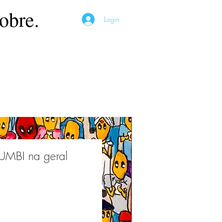
obre.
Login
MBI na geral
Preço
*