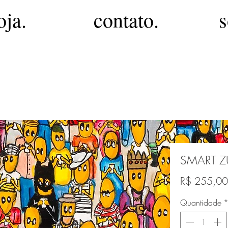
oja.
contato.
s
SMART ZU
R$ 255,00
Quantidade