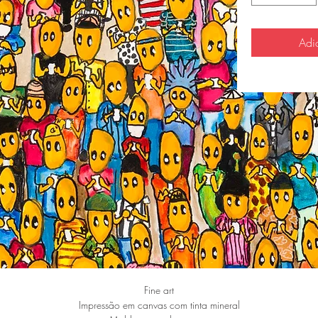
Adi
Fine art
Impressão em canvas com tinta mineral