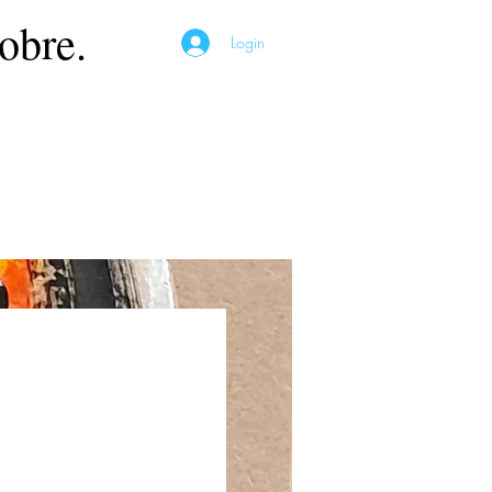
obre.
Login
Preço
*