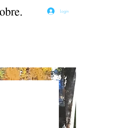
obre.
Login
Preço
*