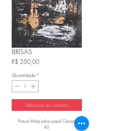
BRISAS
Preço
R$ 250,00
Quantidade
*
Adicionar ao carrinho
Pintura Mista sobre papel Canson
A2