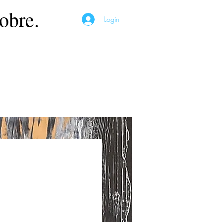
obre.
Login
Preço
*