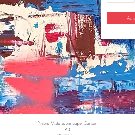
Adi
Pintura Mista sobre papel Canson
A3