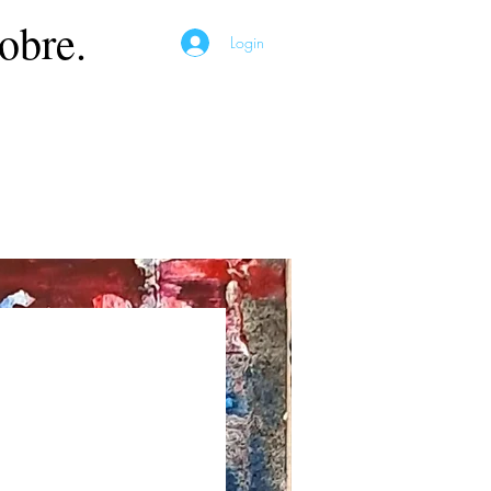
obre.
Login
Preço
*