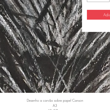
Adi
Desenho a carvão sobre papel Canson
A3