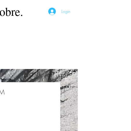
obre.
Login
ÉM
Preço
*