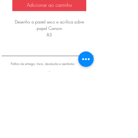
Adicionar ao carrinho
Desenho a pastel seco e acrílica sobre
papel Canson
A3
42x27 cm
Política de entrega, troca, devolução e reembolso
Política de Privacidade
FAQ
© 2021 Betto Damascemo Art
Rua Reginaldo de Lima 71 São Bernardo do
Campo SP/
Entrega no Máximo em 5 dias úteis