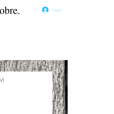
obre.
Login
ÉM
Preço
*