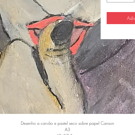
Adi
Desenho a carvão e pastel seco sobre papel Canson
A3