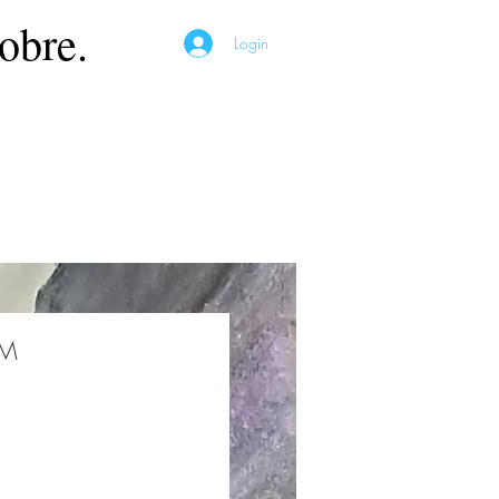
obre.
Login
ÉM
Preço
*