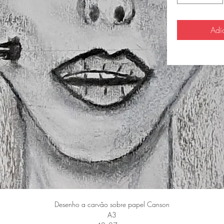
Adi
Desenho a carvão sobre papel Canson
A3