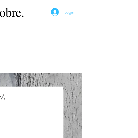
obre.
Login
ÉM
Preço
*