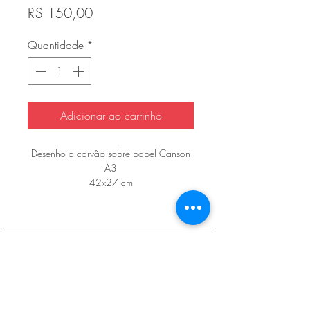
Preço
R$ 150,00
Quantidade
*
Adicionar ao carrinho
Desenho a carvão sobre papel Canson
A3
42x27 cm
Política de entrega, troca, devolução e reembolso
Política de Privacidade
FAQ