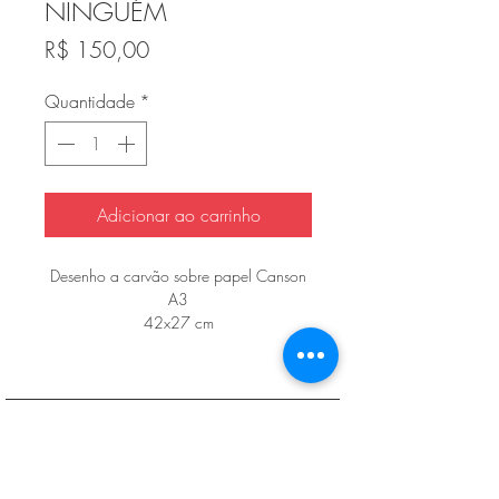
NINGUÉM
Preço
R$ 150,00
Quantidade
*
Adicionar ao carrinho
Desenho a carvão sobre papel Canson
A3
42x27 cm
Política de entrega, troca, devolução e reembolso